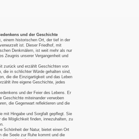
 Gedenkens und der Geschichte
einem historischen Ort, der tief in der
rwurzelt ist. Dieser Friedhof, mit
schen Denkmälern, ist weit mehr als nur
iges Zeugnis unserer Vergangenheit und
eit zurück und erzählt Geschichten von
, die in schlichter Würde gehalten sind,
n, die die Einzigartigkeit und das Leben
rzählt ihre eigene Geschichte, jedes
 Gedenkens und der Feier des Lebens. Er
ie Geschichte miteinander verwoben
ren, die Gegenwart reflektieren und die
 mit Hingabe und Sorgfalt gepflegt. Sie
 die Möglichkeit finden, innezuhalten, zu
en.
ie Schönheit der Natur, bietet einen Ort
m die Seele zur Ruhe kommt und die