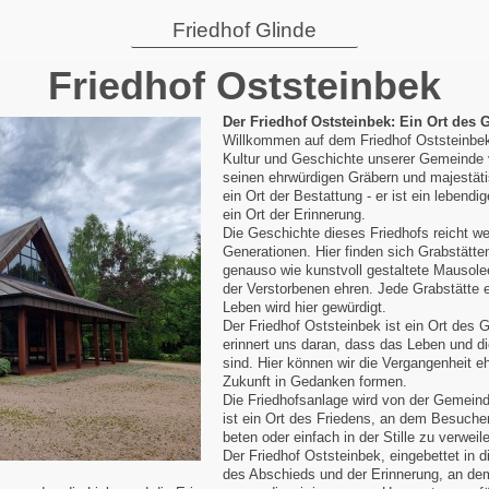
Friedhof Glinde
Friedhof Oststeinbek
Der Friedhof Oststeinbek: Ein Ort des
Willkommen auf dem Friedhof Oststeinbek, 
Kultur und Geschichte unserer Gemeinde ve
seinen ehrwürdigen Gräbern und majestäti
ein Ort der Bestattung - er ist ein lebend
ein Ort der Erinnerung.
Die Geschichte dieses Friedhofs reicht w
Generationen. Hier finden sich Grabstätten
genauso wie kunstvoll gestaltete Mausolee
der Verstorbenen ehren. Jede Grabstätte e
Leben wird hier gewürdigt.
Der Friedhof Oststeinbek ist ein Ort des
erinnert uns daran, dass das Leben und d
sind. Hier können wir die Vergangenheit eh
Zukunft in Gedanken formen.
Die Friedhofsanlage wird von der Gemeinde
ist ein Ort des Friedens, an dem Besucher
beten oder einfach in der Stille zu verweil
Der Friedhof Oststeinbek, eingebettet in d
des Abschieds und der Erinnerung, an de